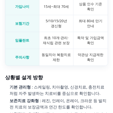
상품 인수 기준
가입나이
15세~최대 70세
확인
5/10/15/20년
최대 80세 만기
보험기간
갱신형
안내
최초 10개·관리·
특약 및 가입금액
임플란트
재식립 관련 보장
확인
동일치아 복합치료
약관상 지급제한
주의사항
제한
확인
상황별 설계 방향
기본 관리형
: 스케일링, 치아촬영, 신경치료, 충전치료
처럼 자주 발생하는 치료비를 중심으로 확인합니다.
보존치료 강화형
: 레진, 인레이, 온레이, 크라운 등 발치
전 치료의 보장금액과 연간 한도를 확인합니다.